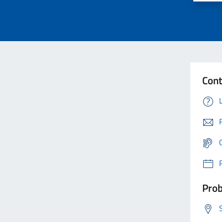
Cont
Prob