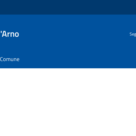
l'Arno
Seg
il Comune