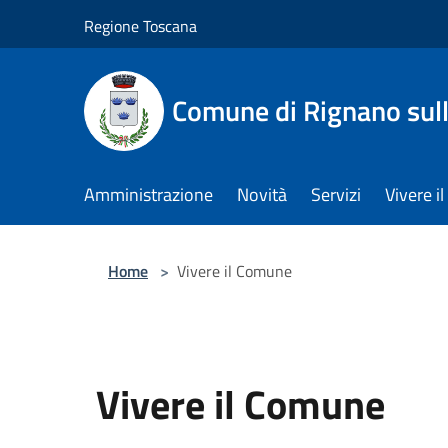
Salta al contenuto principale
Regione Toscana
Comune di Rignano sul
Amministrazione
Novità
Servizi
Vivere 
Home
>
Vivere il Comune
Vivere il Comune