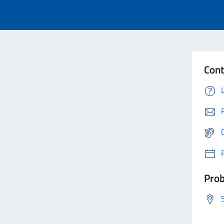
Cont
Prob