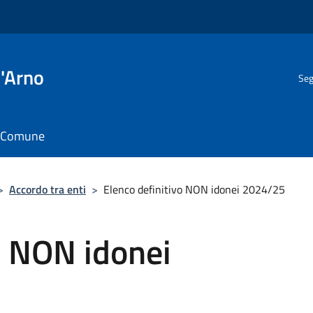
l'Arno
Seg
il Comune
>
Accordo tra enti
>
Elenco definitivo NON idonei 2024/25
o NON idonei