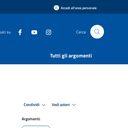
Accedi all'area personale
uici su
Cerca
Tutti gli argomenti
Condividi
Vedi azioni
Argomenti: