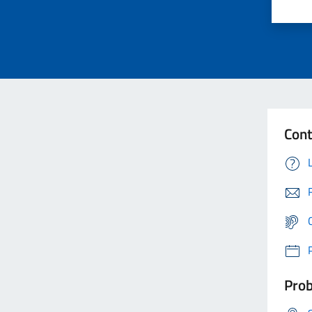
Cont
Prob