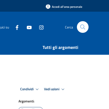
Accedi all'area personale
uici su
Cerca
Tutti gli argomenti
Condividi
Vedi azioni
Argomenti: