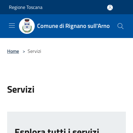
Salta al contenuto principale
Regione Toscana
Comune di Rignano sull'Arno
Home
>
Servizi
Servizi
Esplora tutti i servizi