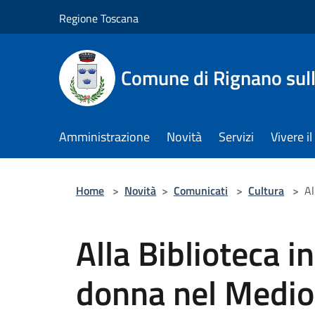
Salta al contenuto principale
Regione Toscana
Comune di Rignano sul
Amministrazione
Novità
Servizi
Vivere 
Home
>
Novità
>
Comunicati
>
Cultura
>
Al
Alla Biblioteca i
donna nel Medio