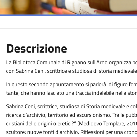
Descrizione
La Biblioteca Comunale di Rignano sull'Arno organizza p
con S
abrina Ceni
, s
crittrice e s
tudiosa di
s
toria medievale,
In questo secondo appuntamento si parlerà di figure f
tante, che hanno lasciato una traccia indelebile nella st
Sabrina Ceni, scrittrice, studiosa di Storia medievale e co
ricerca d’archivio, territorio ed escursionismo. Tra le pubbli
cristiani delle origini o eretici?” (Medioevo Templare, 2
scultore: nuove fonti d’archivio. Riflessioni per una cro