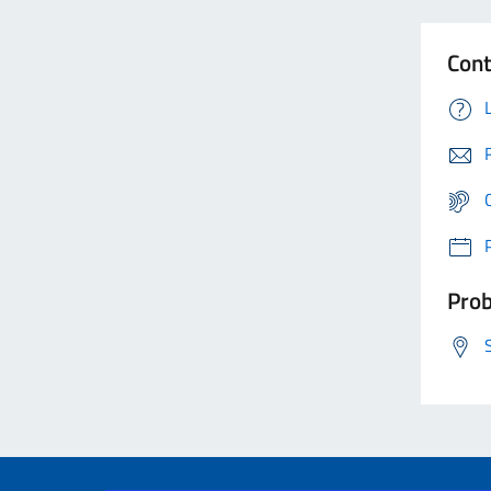
Cont
Prob