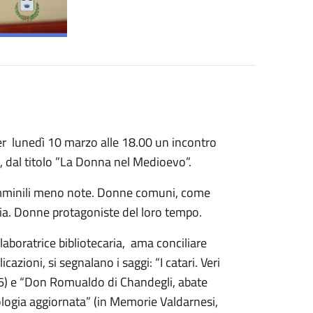
er lunedì
10 marzo
alle 18.00
un incontro
 dal titolo
”La
D
onna nel
M
edioevo”
.
emminili meno note. Donne comuni, come
oria. Donne protagoniste del loro tempo.
llaboratrice bibliotecaria, ama conciliare
cazioni, si segnalano i saggi: “I catari. Veri
016) e “Don Romualdo di Chandegli, abate
nologia aggiornata” (in Memorie Valdarnesi,