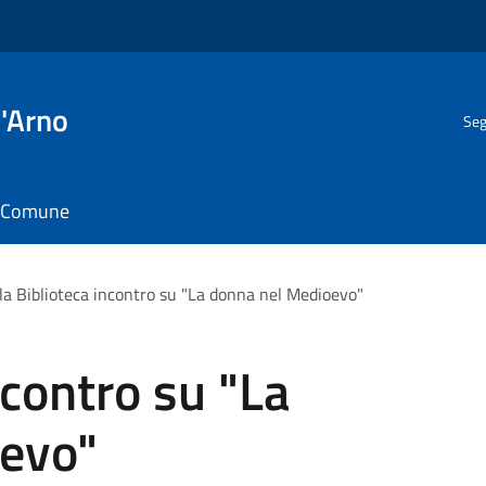
l'Arno
Seg
il Comune
la Biblioteca incontro su "La donna nel Medioevo"
ncontro su "La
evo"