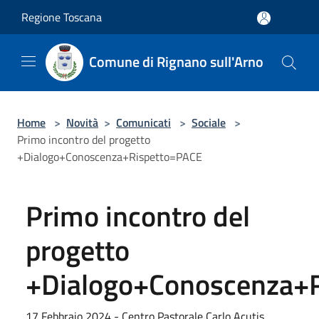
Salta al contenuto principale
Regione Toscana
Comune di Rignano sull'Arno
Home
>
Novità
>
Comunicati
>
Sociale
>
Primo incontro del progetto
+Dialogo+Conoscenza+Rispetto=PACE
Primo incontro del
progetto
+Dialogo+Conoscenza+
17 Febbraio 2024 - Centro Pastorale Carlo Acutis