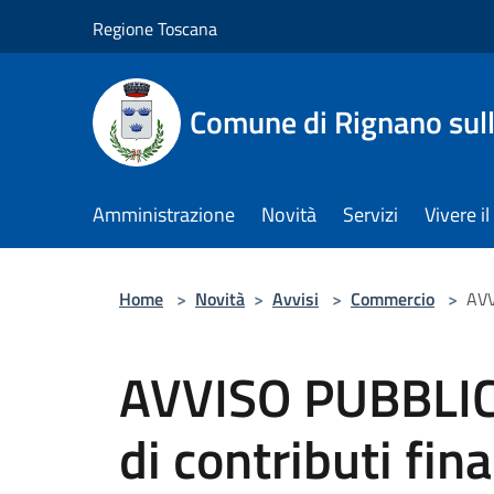
Salta al contenuto principale
Regione Toscana
Comune di Rignano sul
Amministrazione
Novità
Servizi
Vivere 
Home
>
Novità
>
Avvisi
>
Commercio
>
AVV
AVVISO PUBBLICO
di contributi fina