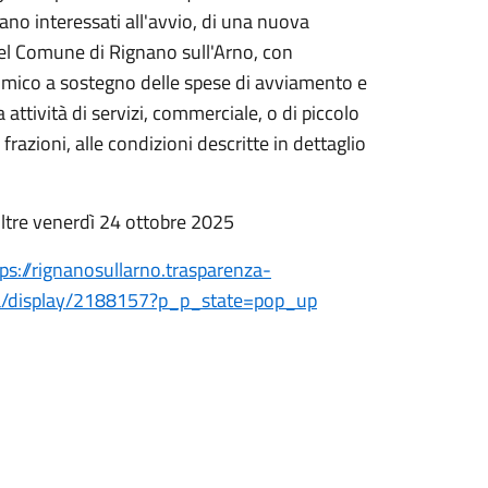
no interessati all'avvio, di una nuova
, nel Comune di Rignano sull'Arno, con
nomico a sostegno delle spese di avviamento e
ttività di servizi, commerciale, o di piccolo
razioni, alle condizioni descritte in dettaglio
ltre venerdì 24 ottobre 2025
ps://rignanosullarno.trasparenza-
ca/display/2188157?p_p_state=pop_up