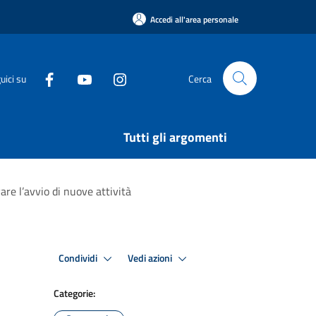
Accedi all'area personale
uici su
Cerca
Tutti gli argomenti
re l’avvio di nuove attività
Condividi
Vedi azioni
Categorie: