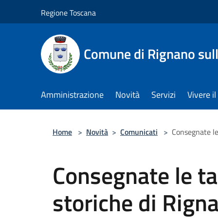
Salta al contenuto principale
Regione Toscana
Comune di Rignano sul
Amministrazione
Novità
Servizi
Vivere 
Home
>
Novità
>
Comunicati
>
Consegnate le 
Consegnate le tar
storiche di Rign