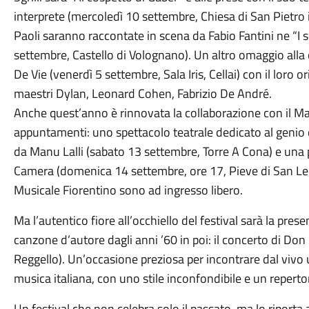
interprete (mercoledì 10 settembre, Chiesa di San Pietro i
Paoli saranno raccontate in scena da Fabio Fantini ne “I
settembre, Castello di Volognano). Un altro omaggio alla
De Vie (venerdì 5 settembre, Sala Iris, Cellai) con il loro o
maestri Dylan, Leonard Cohen, Fabrizio De André.
Anche quest’anno è rinnovata la collaborazione con il M
appuntamenti: uno spettacolo teatrale dedicato al genio
da Manu Lalli (sabato 13 settembre, Torre A Cona) e una 
Camera (domenica 14 settembre, ore 17, Pieve di San Leol
Musicale Fiorentino sono ad ingresso libero.
Ma l’autentico fiore all’occhiello del festival sarà la pre
canzone d’autore dagli anni ’60 in poi: il concerto di Don
Reggello). Un’occasione preziosa per incontrare dal vivo
musica italiana, con uno stile inconfondibile e un repertor
Un festival che non celebra solo il passato, ma lo riport