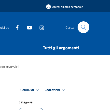
Accedi all'area personale
uici su
Cerca
Tutti gli argomenti
vano maestri
Condividi
Vedi azioni
Categorie: