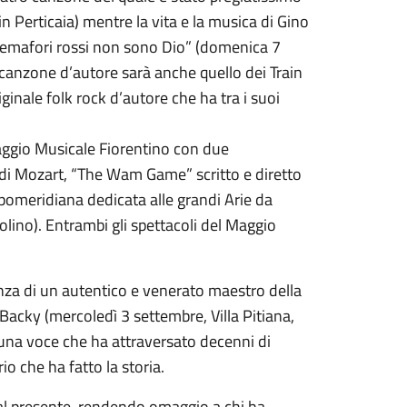
n Perticaia) mentre la vita e la musica di Gino
 semafori rossi non sono Dio” (domenica 7
 canzone d’autore sarà anche quello dei Train
riginale folk rock d’autore che ha tra i suoi
aggio Musicale Fiorentino con due
 di Mozart, “The Wam Game” scritto e diretto
pomeridiana dedicata alle grandi Arie da
ino). Entrambi gli spettacoli del Maggio
senza di un autentico e venerato maestro della
 Backy (mercoledì 3 settembre, Villa Pitiana,
 una voce che ha attraversato decenni di
io che ha fatto la storia.
a al presente, rendendo omaggio a chi ha