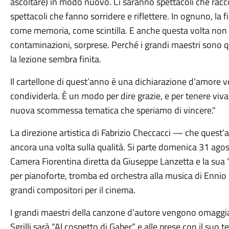
ascoltare) in modo nuovo. Ci saranno spettacoli che rac
spettacoli che fanno sorridere e riflettere. In ognuno, la 
come memoria, come scintilla. E anche questa volta non 
contaminazioni, sorprese. Perché i grandi maestri sono q
la lezione sembra finita.
Il cartellone di quest’anno è una dichiarazione d’amore v
condividerla. È un modo per dire grazie, e per tenere viva l
nuova scommessa tematica che speriamo di vincere."
La direzione artistica di Fabrizio Checcacci — che quest
ancora una volta sulla qualità. Si parte domenica 31 agost
Camera Fiorentina diretta da Giuseppe Lanzetta e la su
per pianoforte, tromba ed orchestra alla musica di Ennio 
grandi compositori per il cinema.
I grandi maestri della canzone d’autore vengono omaggiat
Sgrilli sarà “Al cospetto di Gaber” e alle prese con il suo