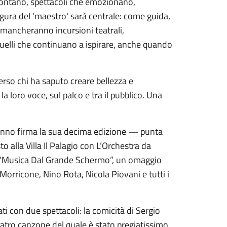
contano, spettacoli che emozionano,
figura del 'maestro' sarà centrale: come guida,
mancheranno incursioni teatrali,
uelli che continuano a ispirare, anche quando
erso chi ha saputo creare bellezza e
a loro voce, sul palco e tra il pubblico. Una
’anno firma la sua decima edizione — punta
o alla Villa Il Palagio con L’Orchestra da
a “Musica Dal Grande Schermo”, un omaggio
Morricone, Nino Rota, Nicola Piovani e tutti i
i con due spettacoli: la comicità di Sergio
 teatro canzone del quale è stato pregiatissimo