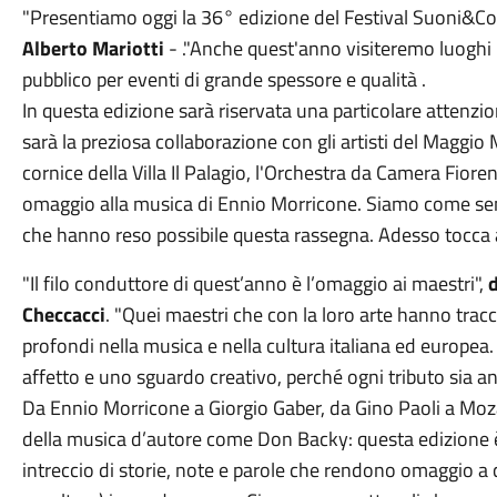
"Presentiamo oggi la 36° edizione del Festival Suoni&Co
Alberto Mariotti
- ."Anche quest'anno visiteremo luoghi ic
pubblico per eventi di grande spessore e qualità .
In questa edizione sarà riservata una particolare attenzio
sarà la preziosa collaborazione con gli artisti del Maggio 
cornice della Villa Il Palagio, l'Orchestra da Camera Fior
omaggio alla musica di Ennio Morricone. Siamo come sempre
che hanno reso possibile questa rassegna. Adesso tocca a
"Il filo conduttore di quest’anno è l’omaggio ai maestri",
d
Checcacci
. "Quei maestri che con la loro arte hanno tracci
profondi nella musica e nella cultura italiana ed europea.
affetto e uno sguardo creativo, perché ogni tributo sia an
Da Ennio Morricone a Giorgio Gaber, da Gino Paoli a Moza
della musica d’autore come Don Backy: questa edizione è u
intreccio di storie, note e parole che rendono omaggio a 