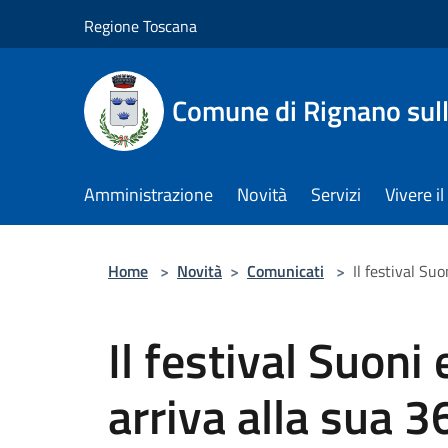
Salta al contenuto principale
Regione Toscana
Comune di Rignano sul
Amministrazione
Novità
Servizi
Vivere 
Home
>
Novità
>
Comunicati
>
Il festival Su
Il festival Suoni
arriva alla sua 3