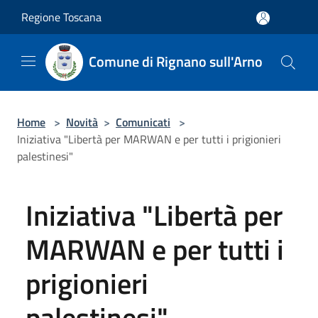
Salta al contenuto principale
Regione Toscana
Comune di Rignano sull'Arno
Home
>
Novità
>
Comunicati
>
Iniziativa "Libertà per MARWAN e per tutti i prigionieri
palestinesi"
Iniziativa "Libertà per
MARWAN e per tutti i
prigionieri
palestinesi"