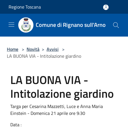
Salta al contenuto principale
Regione Toscana
Comune di Rignano sull'Arno
Home
>
Novità
>
Avvisi
>
LA BUONA VIA - Intitolazione giardino
LA BUONA VIA -
Intitolazione giardino
Targa per Cesarina Mazzetti, Luce e Anna Maria
Einstein - Domenica 21 aprile ore 9:30
Data :