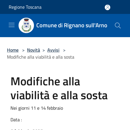
Salta al contenuto principale
Regione Toscana
Comune di Rignano sull'Arno
Home
>
Novità
>
Avvisi
>
Modifiche alla viabilità e alla sosta
Modifiche alla
viabilità e alla sosta
Nei giorni 11 e 14 febbraio
Data :