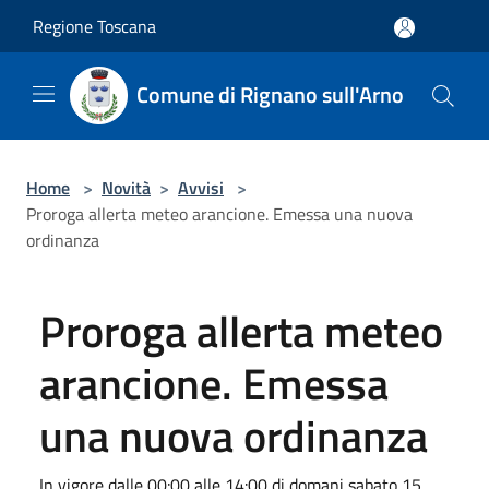
Salta al contenuto principale
Regione Toscana
Comune di Rignano sull'Arno
Home
>
Novità
>
Avvisi
>
Proroga allerta meteo arancione. Emessa una nuova
ordinanza
Proroga allerta meteo
arancione. Emessa
una nuova ordinanza
In vigore dalle 00:00 alle 14:00 di domani sabato 15