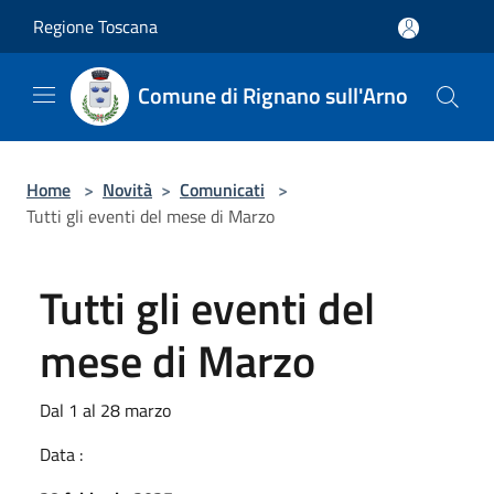
Salta al contenuto principale
Regione Toscana
Comune di Rignano sull'Arno
Home
>
Novità
>
Comunicati
>
Tutti gli eventi del mese di Marzo
Tutti gli eventi del
mese di Marzo
Dal 1 al 28 marzo
Data :