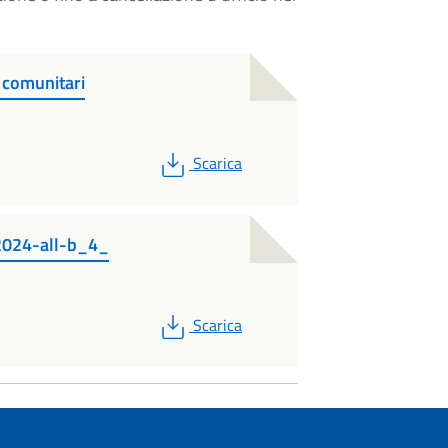
e comunitari
PDF
Scarica
2024-all-b_4_
PDF
Scarica