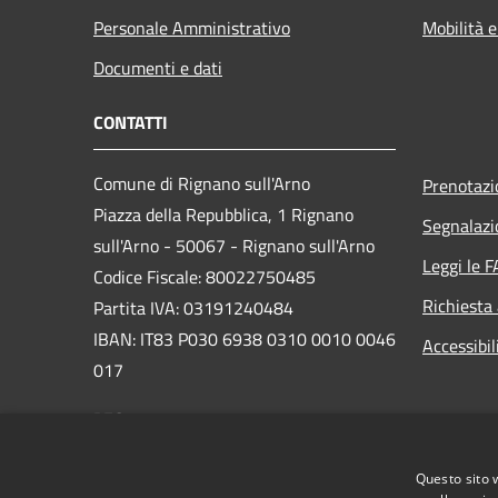
Personale Amministrativo
Mobilità e
Documenti e dati
CONTATTI
Comune di Rignano sull'Arno
Prenotaz
Piazza della Repubblica, 1 Rignano
Segnalazi
sull'Arno - 50067 - Rignano sull'Arno
Leggi le 
Codice Fiscale: 80022750485
Richiesta
Partita IVA: 03191240484
IBAN: IT83 P030 6938 0310 0010 0046
Accessibil
017
PEC:
comune.rignano@postacert.toscana.it
Centralino Unico: +39 055 834781
Questo sito 