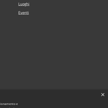
Luoghi
Eventi
×
nzionamento e