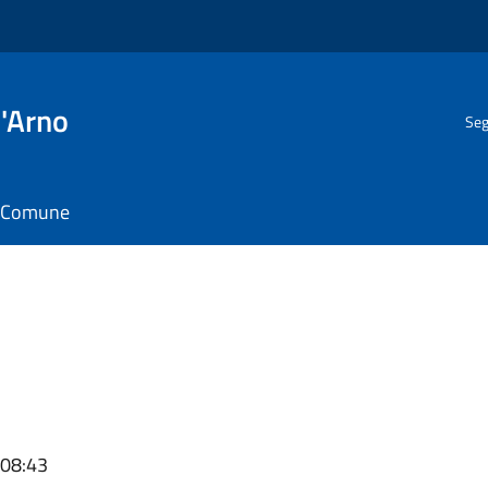
l'Arno
Seg
il Comune
 08:43