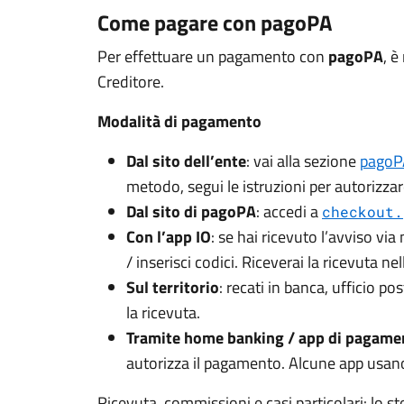
Come pagare con pagoPA
Per effettuare un pagamento con
pagoPA
, è
Creditore.
Modalità di pagamento
Dal sito dell’ente
: vai alla sezione
pagoP
metodo, segui le istruzioni per autorizza
Dal sito di pagoPA
: accedi a
checkout.
Con l’app IO
: se hai ricevuto l’avviso vi
/ inserisci codici. Riceverai la ricevuta n
Sul territorio
: recati in banca, ufficio p
la ricevuta.
Tramite home banking / app di pagame
autorizza il pagamento. Alcune app usano 
Ricevuta, commissioni e casi particolari: lo sto