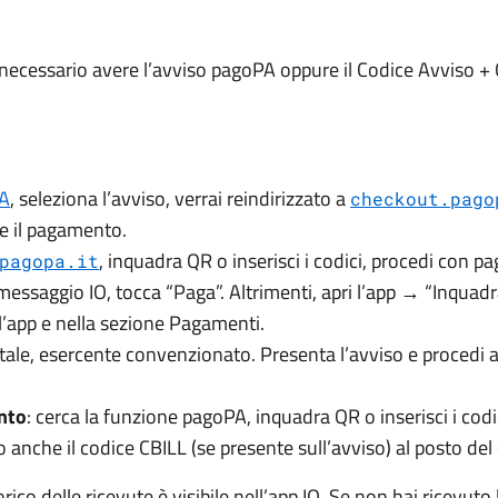
 necessario avere l’avviso pagoPA oppure il Codice Avviso + 
A
, seleziona l’avviso, verrai reindirizzato a
checkout.pago
re il pagamento.
, inquadra QR o inserisci i codici, procedi con
pagopa.it
a messaggio IO, tocca “Paga”. Altrimenti, apri l’app → “Inquad
ell’app e nella sezione Pagamenti.
ostale, esercente convenzionato. Presenta l’avviso e procedi a
nto
: cerca la funzione pagoPA, inquadra QR o inserisci i codic
anche il codice CBILL (se presente sull’avviso) al posto del 
rico delle ricevute è visibile nell’app IO. Se non hai ricevuto l