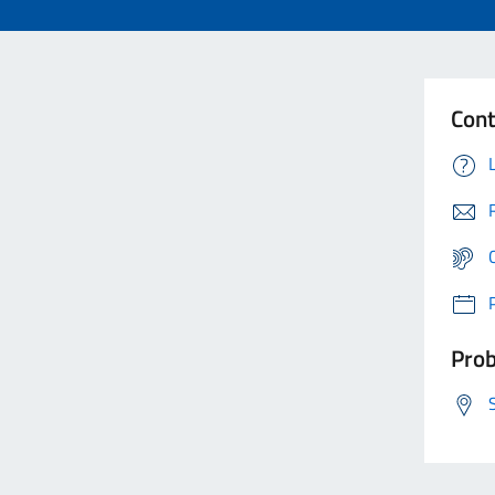
Cont
Prob