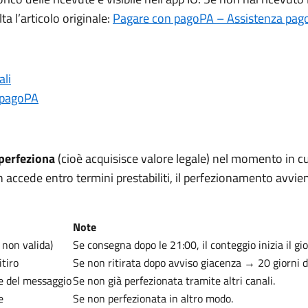
a l’articolo originale:
Pagare con pagoPA – Assistenza pag
ali
 pagoPA
 perfeziona
(cioè acquisisce valore legale) nel momento in cui
on accede entro termini prestabiliti, il perfezionamento avv
Note
 non valida)
Se consegna dopo le 21:00, il conteggio inizia il gi
itiro
Se non ritirata dopo avviso giacenza → 20 giorni d
ne del messaggio
Se non già perfezionata tramite altri canali.
e
Se non perfezionata in altro modo.