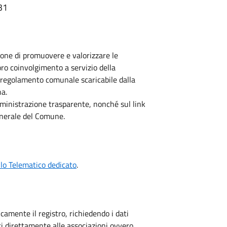
31
ione di promuovere e valorizzare le
oro coinvolgimento a servizio della
ico regolamento comunale scaricabile dalla
na.
amministrazione trasparente, nonché sul link
enerale del Comune.
llo Telematico dedicato
.
camente il registro, richiedendo i dati
ti direttamente alle associazioni ovvero