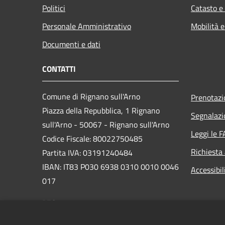
Politici
Catasto e
Personale Amministrativo
Mobilità e
Documenti e dati
CONTATTI
Comune di Rignano sull'Arno
Prenotaz
Piazza della Repubblica, 1 Rignano
Segnalazi
sull'Arno - 50067 - Rignano sull'Arno
Leggi le 
Codice Fiscale: 80022750485
Richiesta
Partita IVA: 03191240484
IBAN: IT83 P030 6938 0310 0010 0046
Accessibil
017
PEC:
comune.rignano@postacert.toscana.it