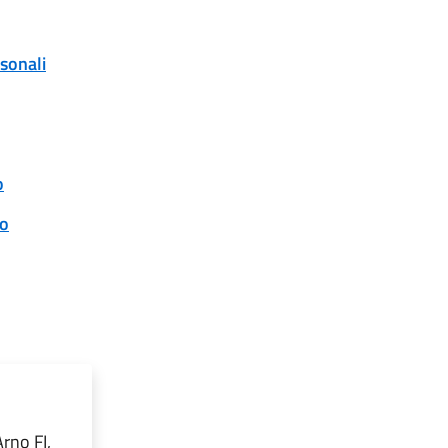
rsonali
o
to
rno FI,