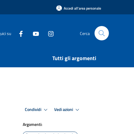
Accedi all'area personale
uici su
Cerca
Tutti gli argomenti
Condividi
Vedi azioni
Argomenti: