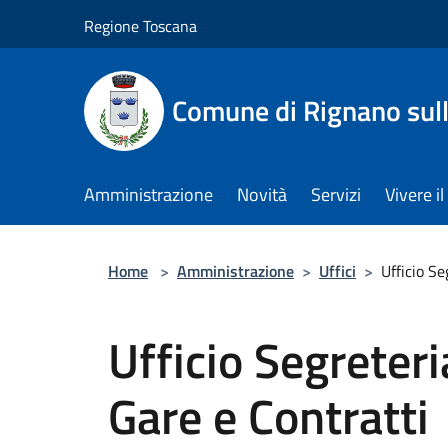
Salta al contenuto principale
Regione Toscana
Comune di Rignano sul
Amministrazione
Novità
Servizi
Vivere 
Home
>
Amministrazione
>
Uffici
>
Ufficio Se
Ufficio Segreteria
Gare e Contratti