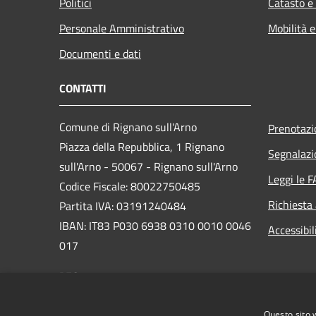
Politici
Catasto e
Personale Amministrativo
Mobilità e
Documenti e dati
CONTATTI
Comune di Rignano sull'Arno
Prenotaz
Piazza della Repubblica, 1 Rignano
Segnalazi
sull'Arno - 50067 - Rignano sull'Arno
Leggi le 
Codice Fiscale: 80022750485
Richiesta
Partita IVA: 03191240484
IBAN: IT83 P030 6938 0310 0010 0046
Accessibil
017
PEC:
comune.rignano@postacert.toscana.it
Centralino Unico: +39 055 834781
Questo sito 