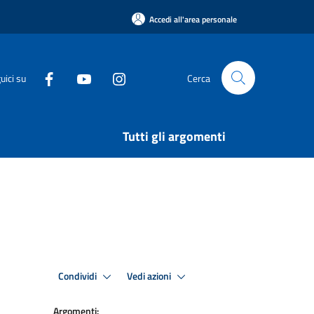
Accedi all'area personale
uici su
Cerca
Tutti gli argomenti
Condividi
Vedi azioni
Argomenti: