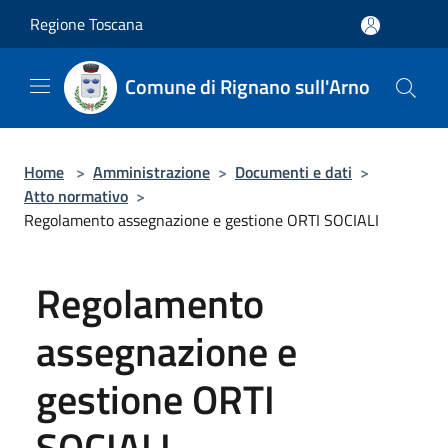
Salta al contenuto principale
Regione Toscana
Comune di Rignano sull'Arno
Home
>
Amministrazione
>
Documenti e dati
>
Atto normativo
>
Regolamento assegnazione e gestione ORTI SOCIALI
Regolamento
assegnazione e
gestione ORTI
SOCIALI