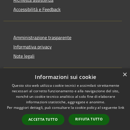
Richiesta assistenza
Accessibilità e Feedback
Amministrazione trasparente
Informativa privacy
Note legali
×
Informazioni sui cookie
RSS
IBAN, CCP, fatturazione
Questo sito web utilizza cookie tecnici e assimilati strettamente
necessari al corretto funzionamento e alla navigazione del sito,
Accessibilità
elettronica e altri codici
nonché un cookie tecnico analitico al solo fine di elaborare
Privacy
informazioni statistiche, aggregate e anonime.
Cookie
Per maggiori dettagli, può consultare la cookie policy al seguente
link
Mappa del sito
RIFIUTA TUTTO
ACCETTA TUTTO