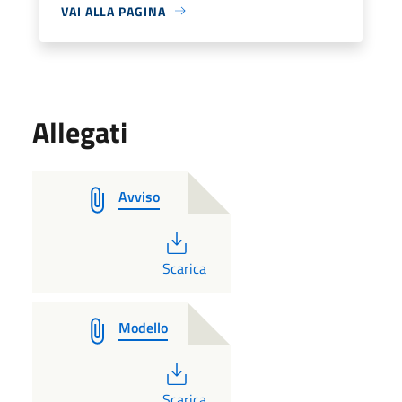
VAI ALLA PAGINA
Allegati
Avviso
PDF
Scarica
Modello
PDF
Scarica