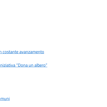
i in costante avanzamento
iniziativa “Dona un albero”
comuni