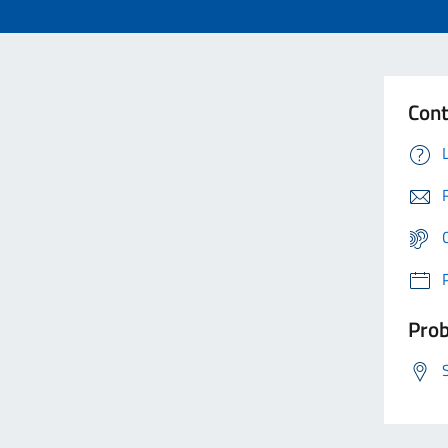
Cont
Prob