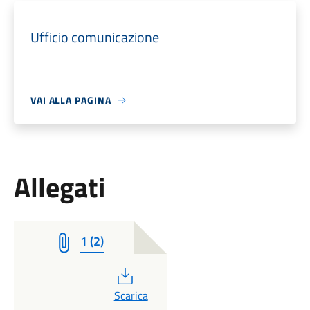
Ufficio comunicazione
VAI ALLA PAGINA
Allegati
1 (2)
PDF
Scarica