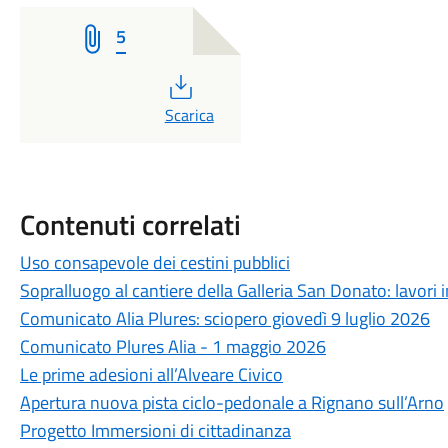
5
PDF
Scarica
Contenuti correlati
Uso consapevole dei cestini pubblici
Sopralluogo al cantiere della Galleria San Donato: lavor
Comunicato Alia Plures: sciopero giovedì 9 luglio 2026
Comunicato Plures Alia - 1 maggio 2026
Le prime adesioni all’Alveare Civico
Apertura nuova pista ciclo-pedonale a Rignano sull’Arno
Progetto Immersioni di cittadinanza