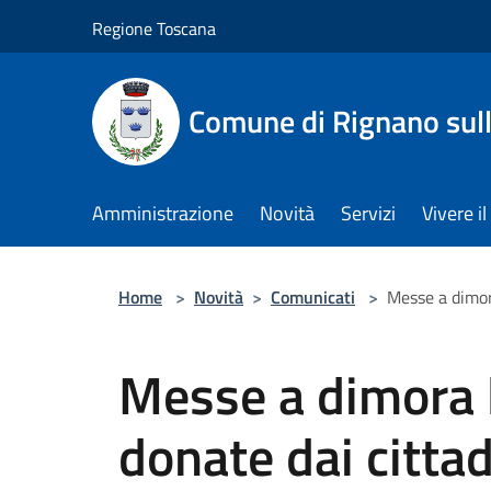
Salta al contenuto principale
Regione Toscana
Comune di Rignano sul
Amministrazione
Novità
Servizi
Vivere 
Home
>
Novità
>
Comunicati
>
Messe a dimora
Messe a dimora 
donate dai cittadi