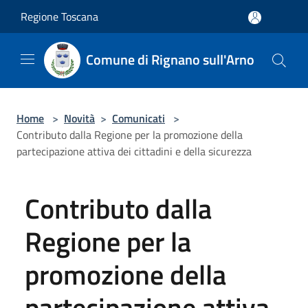
Salta al contenuto principale
Regione Toscana
Comune di Rignano sull'Arno
Home
>
Novità
>
Comunicati
>
Contributo dalla Regione per la promozione della
partecipazione attiva dei cittadini e della sicurezza
Contributo dalla
Regione per la
promozione della
partecipazione attiva