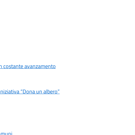
i in costante avanzamento
iniziativa “Dona un albero”
comuni