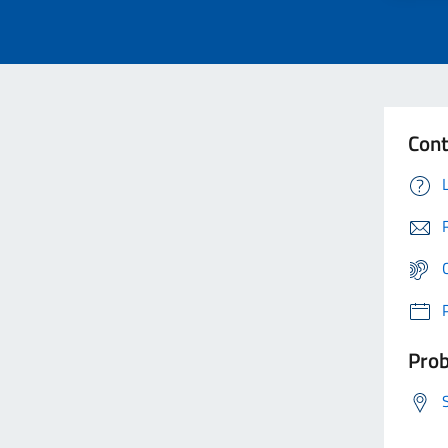
Cont
Prob