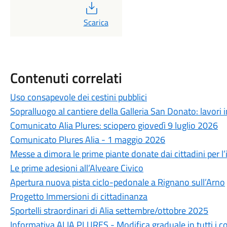
PDF
Scarica
Contenuti correlati
Uso consapevole dei cestini pubblici
Sopralluogo al cantiere della Galleria San Donato: lavor
Comunicato Alia Plures: sciopero giovedì 9 luglio 2026
Comunicato Plures Alia - 1 maggio 2026
Messe a dimora le prime piante donate dai cittadini per l’
Le prime adesioni all’Alveare Civico
Apertura nuova pista ciclo-pedonale a Rignano sull’Arno
Progetto Immersioni di cittadinanza
Sportelli straordinari di Alia settembre/ottobre 2025
Informativa ALIA PLURES - Modifica graduale in tutti i 