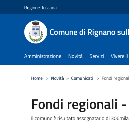
Salta al contenuto principale
Regione Toscana
Comune di Rignano sul
Amministrazione
Novità
Servizi
Vivere 
Home
>
Novità
>
Comunicati
>
Fondi regional
Fondi regionali -
Il comune è risultato assegnatario di 306mil