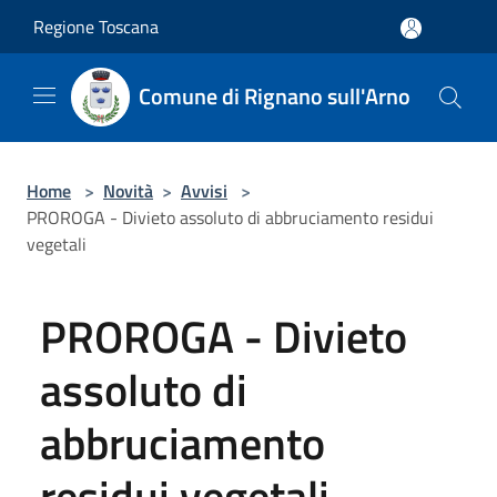
Salta al contenuto principale
Regione Toscana
Comune di Rignano sull'Arno
Home
>
Novità
>
Avvisi
>
PROROGA - Divieto assoluto di abbruciamento residui
vegetali
PROROGA - Divieto
assoluto di
abbruciamento
residui vegetali