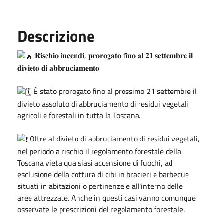
Descrizione
𝐑𝐢𝐬𝐜𝐡𝐢𝐨 𝐢𝐧𝐜𝐞𝐧𝐝𝐢, 𝐩𝐫𝐨𝐫𝐨𝐠𝐚𝐭𝐨 𝐟𝐢𝐧𝐨 𝐚𝐥 𝟐𝟏 𝐬𝐞𝐭𝐭𝐞𝐦𝐛𝐫𝐞 𝐢𝐥
𝐝𝐢𝐯𝐢𝐞𝐭𝐨 𝐝𝐢 𝐚𝐛𝐛𝐫𝐮𝐜𝐢𝐚𝐦𝐞𝐧𝐭𝐨
È stato prorogato fino al prossimo 21 settembre il
divieto assoluto di abbruciamento di residui vegetali
agricoli e forestali in tutta la Toscana.
Oltre al divieto di abbruciamento di residui vegetali,
nel periodo a rischio il regolamento forestale della
Toscana vieta qualsiasi accensione di fuochi, ad
esclusione della cottura di cibi in bracieri e barbecue
situati in abitazioni o pertinenze e all'interno delle
aree attrezzate. Anche in questi casi vanno comunque
osservate le prescrizioni del regolamento forestale.