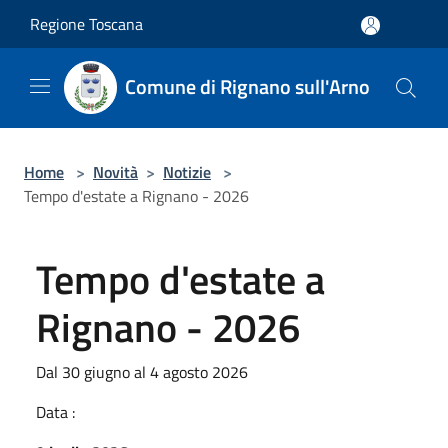
Salta al contenuto principale
Regione Toscana
Comune di Rignano sull'Arno
Home
>
Novità
>
Notizie
>
Tempo d'estate a Rignano - 2026
Tempo d'estate a
Rignano - 2026
Dal 30 giugno al 4 agosto 2026
Data :