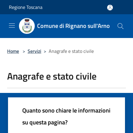
Salta al contenuto principale
Regione Toscana
Comune di Rignano sull'Arno
Home
>
Servizi
>
Anagrafe e stato civile
Anagrafe e stato civile
Quanto sono chiare le informazioni
su questa pagina?