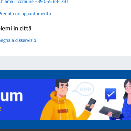
Chiama il comune +39 055 834781
Prenota un appuntamento
lemi in città
Segnala disservizio