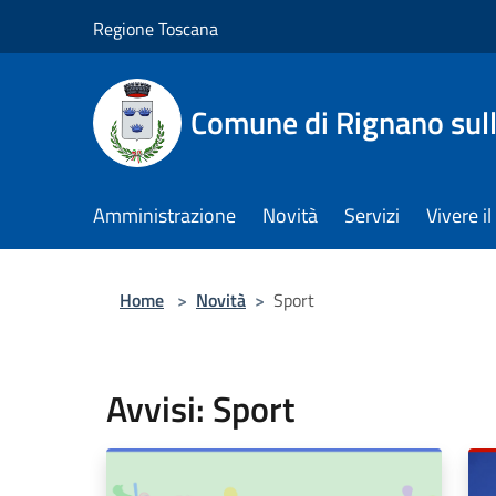
Salta al contenuto principale
Regione Toscana
Comune di Rignano sul
Amministrazione
Novità
Servizi
Vivere 
Home
>
Novità
>
Sport
Avvisi: Sport