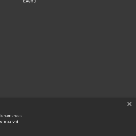
Eventi
×
nzionamento e
nformazioni