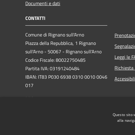
Documenti e dati
CONTATTI
Comune di Rignano sull'Arno
Prenotaz
Piazza della Repubblica, 1 Rignano
Segnalazi
sull'Arno - 50067 - Rignano sull'Arno
Leggi le 
Codice Fiscale: 80022750485
Richiesta
Partita IVA: 03191240484
IBAN: IT83 P030 6938 0310 0010 0046
Accessibil
017
PEC:
comune.rignano@postacert.toscana.it
Centralino Unico: +39 055 834781
Questo sito 
alla navig