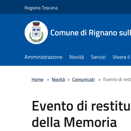
Salta al contenuto principale
Regione Toscana
Comune di Rignano sul
Amministrazione
Novità
Servizi
Vivere 
Home
>
Novità
>
Comunicati
>
Evento di res
Evento di restit
della Memoria