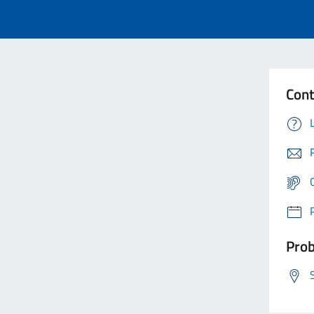
Cont
Prob