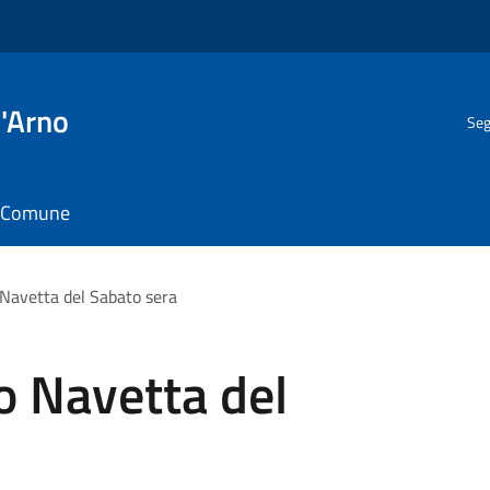
l'Arno
Seg
il Comune
o Navetta del Sabato sera
io Navetta del